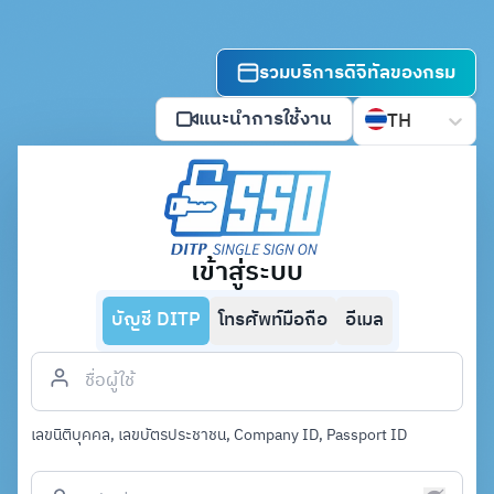
รวมบริการดิจิทัลของกรม
แนะนำการใช้งาน
TH
เข้าสู่ระบบ
บัญชี DITP
โทรศัพท์มือถือ
อีเมล
เลขนิติบุคคล, เลขบัตรประชาชน, Company ID, Passport ID