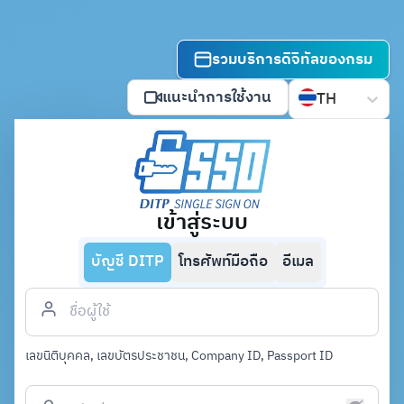
รวมบริการดิจิทัลของกรม
แนะนำการใช้งาน
TH
เข้าสู่ระบบ
บัญชี DITP
โทรศัพท์มือถือ
อีเมล
เลขนิติบุคคล, เลขบัตรประชาชน, Company ID, Passport ID